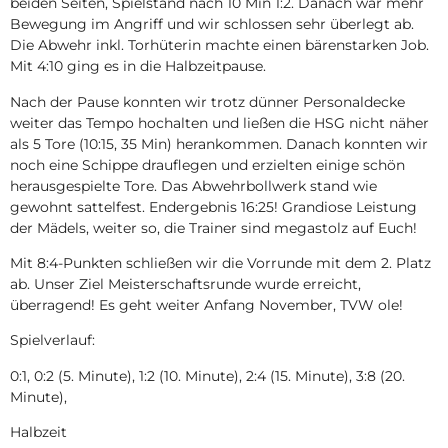
beiden Seiten, Spielstand nach 10 Min 1:2. Danach war mehr
Bewegung im Angriff und wir schlossen sehr überlegt ab.
Die Abwehr inkl. Torhüterin machte einen bärenstarken Job.
Mit 4:10 ging es in die Halbzeitpause.
Nach der Pause konnten wir trotz dünner Personaldecke
weiter das Tempo hochalten und ließen die HSG nicht näher
als 5 Tore (10:15, 35 Min) herankommen. Danach konnten wir
noch eine Schippe drauflegen und erzielten einige schön
herausgespielte Tore. Das Abwehrbollwerk stand wie
gewohnt sattelfest. Endergebnis 16:25! Grandiose Leistung
der Mädels, weiter so, die Trainer sind megastolz auf Euch!
Mit 8:4-Punkten schließen wir die Vorrunde mit dem 2. Platz
ab. Unser Ziel Meisterschaftsrunde wurde erreicht,
überragend! Es geht weiter Anfang November, TVW ole!
Spielverlauf:
0:1, 0:2 (5. Minute), 1:2 (10. Minute), 2:4 (15. Minute), 3:8 (20.
Minute),
Halbzeit